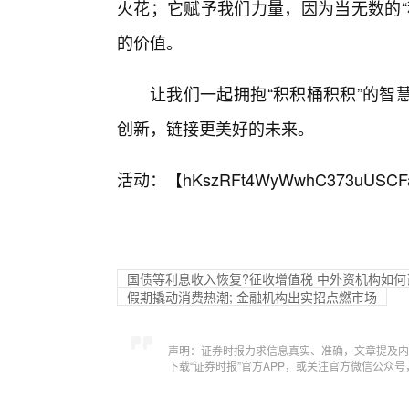
火花；它赋予我们力量，因为当无数的“
的价值。
让我们一起拥抱“积积桶积积”的智
创新，链接更美好的未来。
活动：【
hKszRFt4WyWwhC373uUSCF
国债等利息收入恢复?征收增值税 中外资机构如
假期撬动消费热潮; 金融机构出实招点燃市场
声明：证券时报力求信息真实、准确，文章提及内
下载“证券时报”官方APP，或关注官方微信公众