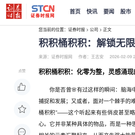
首页
快讯
要闻
股市
您当前的位置：
证券时报
>
公司
>
正文
积积桶积积：解锁无限
来源：证券时报网
作者：王志安
2026-02-09 
积积桶积积：化零为整，灵感涌现
点赞
你是否曾🌸有过这样的瞬间：脑海
捕捉和发展；又或者，面对一个棘手的难
桶积积”——这个听起来有些俏皮甚至
心。它并非某种具体的物品，而是一种