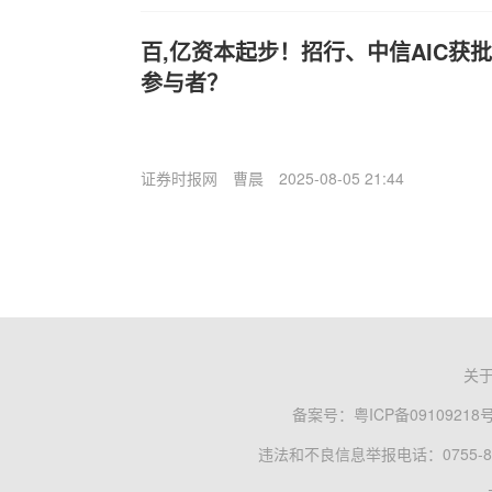
百,亿资本起步！招行、中信AIC获
参与者？
证券时报网
曹晨
2025-08-05 21:44
关
备案号：
粤ICP备09109218
违法和不良信息举报电话：0755-83