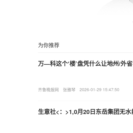
为你推荐
万—科这个‘楼’盘凭什么让地州/外省
齐鲁晚报网
张雅琴
2026-01-29 15:47:50
生意社<：>1,0月20日东岳集团无