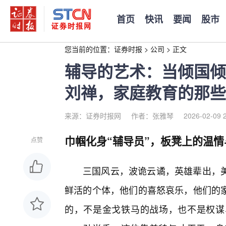
首页
快讯
要闻
股市
您当前的位置：
证券时报
>
公司
>
正文
辅导的艺术：当倾国倾
刘禅，家庭教育的那些
来源：证券时报网
作者：张雅琴
2026-02-09 
巾帼化身“辅导员”，板凳上的温情
点赞
三国风云，波诡云谲，英雄辈出，
鲜活的个体，他们的喜怒哀乐，他们的
的，不是金戈铁马的战场，也不是权谋