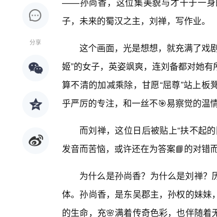
——孙尚香，这位集美貌与才干于一身
子，未来的蜀汉之主，刘禅，写作业。
分享
这个画面，光是想想，就充满了戏剧
姬”的女子，英姿飒爽，连刘备都对她有
算不清的加减乘除，甘愿“屈尊”站上板
乎严厉的专注，和一丝不🎯易察觉的温
而刘禅，这位日后被贴上“扶不起的
发音而苦恼，或许还在为答案📘的对错
为什么是孙尚香？为什么是刘禅？
体。孙尚香，是东吴郡主，孙权的妹妹
的生命，充🌸满着传奇色彩，也伴随着