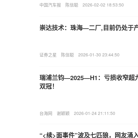
中国汽车报
陈信聪
2026-02-02 18:53:50
崇达技术：珠海—二厂,目前仍处于
证券之星
陈信聪
2026-01-30 23:44:50
瑞浦兰钧—2025—H1：亏损收窄超
双冠！
台海网
谢颖颖
2026-01-24 21:11:50
“<续>面事件”波及七匹狼，网友涌