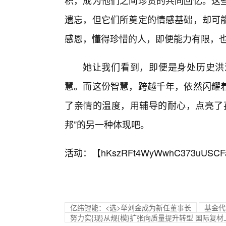
积，成为他们之间珍贵的共同回忆。这些
遗忘，但它们所奠定的情感基础，却可
感恩，懂得珍惜的人，即便能力有限，
她让我们看到，即便是身处历史洪
慧。而这份智慧，跨越千年，依然闪耀
了亲情的温度，用辅导的耐心，点亮了
邦”的另一种体现吧。
活动：【
hKszRFt4WyWwhC373uUSCF
亿纬锂能：<选>举刘金成为新任董事长
基金代
努力实{现}从规{模}扩张向质量提升转型 国际复